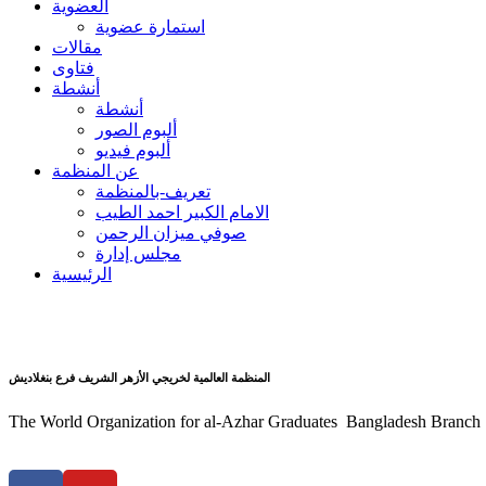
العضوية
استمارة عضوية
مقالات
فتاوى
أنشطة
أنشطة
ألبوم الصور
ألبوم فيديو
عن المنظمة
تعريف-بالمنظمة
الامام الكبير احمد الطيب
صوفي ميزان الرحمن
مجلس إدارة
الرئيسية
المنظمة العالمية لخريجي الأزهر الشريف فرع بنغلاديش
The World Organization for al-Azhar Graduates Bangladesh Branch