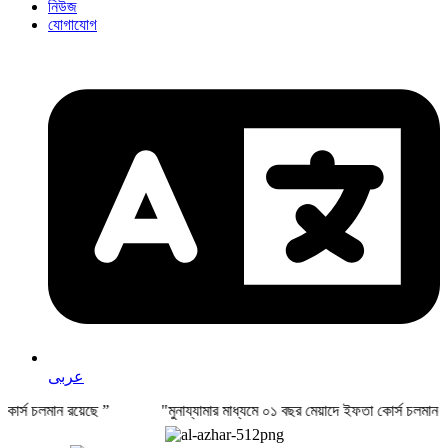
নিউজ
যোগাযোগ
عربى
্ষা কোর্স চলমান রয়েছে ” "মুনায্যামার মাধ্যমে ০১ বছর মেয়াদে ইফতা কোর্স চলমান 