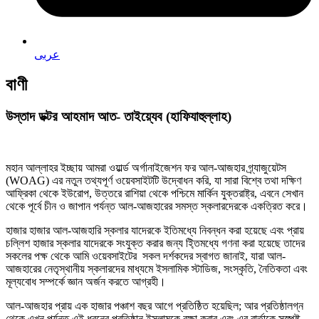
عربى
বাণী
উস্তাদ ডক্টর আহমাদ আত- তাইয়্যেব (হাফিযাহুল্লাহ)
মহান আল্লাহর ইচ্ছায় আমরা ওয়ার্ল্ড অর্গানাইজেশন ফর আল-আজহার গ্র্যাজুয়েটস
(WOAG) এর নতুন তথ্যপূর্ণ ওয়েবসাইটটি উদ্বোধন করি, যা সারা বিশ্বে তথা দক্ষিণ
আফ্রিকা থেকে ইউরোপ, উত্তরে রাশিয়া থেকে পশ্চিমে মার্কিন যুক্তরাষ্ট্র, এবনে সেখান
থেকে পূর্বে চীন ও জাপান পর্যন্ত আল-আজহারের সমস্ত স্কলারদেরকে একত্রিত করে।
হাজার হাজার আল-আজহারি স্কলার যাদেরকে ইতিমধ্যে নিবন্ধন করা হয়েছে এবং প্রায়
চল্লিশ হাজার স্কলার যাদেরকে সংযুক্ত করার জন্য ই্তিমধ্যে গণনা করা হয়েছে তাদের
সকলের পক্ষ থেকে আমি ওয়েবসাইটের সকল দর্শকদের স্বাগত জানাই, যারা আল-
আজহারের নেতৃস্থানীয় স্কলারদের মাধ্যমে ইসলামিক স্টাডিজ, সংস্কৃতি, নৈতিকতা এবং
মূল্যবোধ সম্পর্কে জ্ঞান অর্জন করতে আগ্রহী।
আল-আজহার প্রায় এক হাজার পঞ্চাশ বছর আগে প্রতিষ্ঠিত হয়েছিল; আর প্রতিষ্ঠালগ্ন
থেকে এখন পর্যন্ত এই ধরনের প্রতিষ্ঠান ইসলামকে রক্ষা করার এবং এর বার্তাকে সুস্পষ্ট