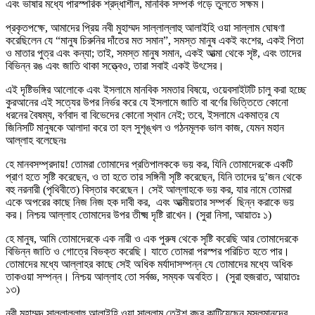
এবং ভাষার মধ্যে পারস্পরিক শ্রদ্ধাশীল, মানবিক সম্পর্ক গড়ে তুলতে সক্ষম।
প্রকৃতপক্ষে, আমাদের প্রিয় নবী মুহাম্মদ সাল্লাল্লাহু আলাইহি ওয়া সাল্লাম ঘোষণা
করেছিলেন যে “মানুষ চিরুনির দাঁতের মত সমান”, সমস্ত মানুষ একই বংশের, একই পিতা
ও মাতার পুত্র এবং কন্যা; তাই, সমস্ত মানুষ সমান, একই আত্মা থেকে সৃষ্ট, এবং তাদের
বিভিন্ন রঙ এবং জাতি থাকা সত্ত্বেও, তারা সবাই একই উৎসের।
এই দৃষ্টিভঙ্গির আলোকে এবং ইসলামে মানবিক সমতার বিষয়ে, ওয়েবসাইটটি চালু করা হচ্ছে
কুরআনের এই সত্যের উপর নির্ভর করে যে ইসলামে জাতি বা বর্ণের ভিত্তিতে কোনো
ধরনের বৈষম্য, বর্ণবাদ বা বিভেদের কোনো স্থান নেই; তবে, ইসলামে একমাত্র যে
জিনিসটি মানুষকে আলাদা করে তা হল সুশৃঙ্খল ও গঠনমূলক ভাল কাজ, যেমন মহান
আল্লাহ বলেছেনঃ
হে মানবসম্প্রদায়! তোমরা তোমাদের প্রতিপালককে ভয় কর, যিনি তোমাদেরকে একটি
প্রাণ হতে সৃষ্টি করেছেন, ও তা হতে তার সঙ্গিনী সৃষ্টি করেছেন, যিনি তাদের দু’জন থেকে
বহু নরনারী (পৃথিবীতে) বিস্তার করেছেন। সেই আল্লাহকে ভয় কর, যার নামে তোমরা
একে অপরের কাছে নিজ নিজ হক দাবী কর, এবং আত্মীয়তার সম্পর্ক ছিন্ন করাকে ভয়
কর। নিশ্চয় আল্লাহ তোমাদের উপর তীক্ষ্ম দৃষ্টি রাখেন। (সুরা নিসা, আয়াতঃ ১)
হে মানুষ, আমি তোমাদেরকে এক নারী ও এক পুরুষ থেকে সৃষ্টি করেছি আর তোমাদেরকে
বিভিন্ন জাতি ও গোত্রে বিভক্ত করেছি। যাতে তোমরা পরস্পর পরিচিত হতে পার।
তোমাদের মধ্যে আল্লাহর কাছে সেই অধিক মর্যাদাসম্পন্ন যে তোমাদের মধ্যে অধিক
তাকওয়া সম্পন্ন। নিশ্চয় আল্লাহ তো সর্বজ্ঞ, সম্যক অবহিত। (সুরা হুজরাত, আয়াতঃ
১৩)
নবী মুহাম্মদ সাল্লাল্লাহু আলাইহি ওয়া সাল্লাম তেইশ বছর কাটিয়েছেন মুসলমানদের