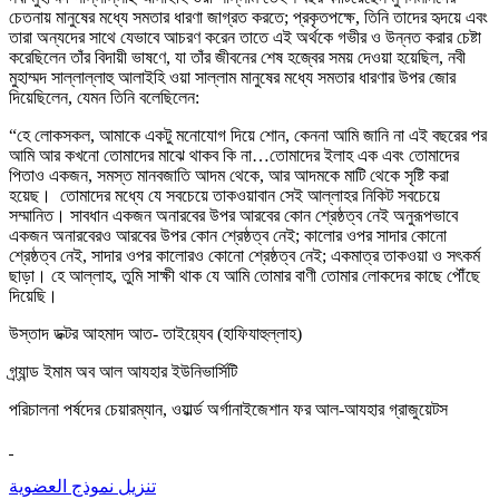
চেতনায় মানুষের মধ্যে সমতার ধারণা জাগ্রত করতে; প্রকৃতপক্ষে, তিনি তাদের হৃদয়ে এবং
তারা অন্যদের সাথে যেভাবে আচরণ করেন তাতে এই অর্থকে গভীর ও উন্নত করার চেষ্টা
করেছিলেন তাঁর বিদায়ী ভাষণে, যা তাঁর জীবনের শেষ হজ্বের সময় দেওয়া হয়েছিল, নবী
মুহাম্মদ সাল্লাল্লাহু আলাইহি ওয়া সাল্লাম মানুষের মধ্যে সমতার ধারণার উপর জোর
দিয়েছিলেন, যেমন তিনি বলেছিলেন:
“হে লোকসকল, আমাকে একটু মনোযোগ দিয়ে শোন, কেননা আমি জানি না এই বছরের পর
আমি আর কখনো তোমাদের মাঝে থাকব কি না…তোমাদের ইলাহ এক এবং তোমাদের
পিতাও একজন, সমস্ত মানবজাতি আদম থেকে, আর আদমকে মাটি থেকে সৃষ্টি করা
হয়েছ। তোমাদের মধ্যে যে সবচেয়ে তাকওয়াবান সেই আল্লাহর নিকিট সবচেয়ে
সম্মানিত। সাবধান একজন অনারবের উপর আরবের কোন শ্রেষ্ঠত্ব নেই অনুরূপভাবে
একজন অনারবেরও আরবের উপর কোন শ্রেষ্ঠত্ব নেই; কালোর ওপর সাদার কোনো
শ্রেষ্ঠত্ব নেই, সাদার ওপর কালোরও কোনো শ্রেষ্ঠত্ব নেই; একমাত্র তাকওয়া ও সৎকর্ম
ছাড়া। হে আল্লাহ, তুমি সাক্ষী থাক যে আমি তোমার বাণী তোমার লোকদের কাছে পৌঁছে
দিয়েছি।
উস্তাদ ডক্টর আহমাদ আত- তাইয়্যেব (হাফিযাহুল্লাহ)
গ্র্যান্ড ইমাম অব আল আযহার ইউনিভার্সিটি
পরিচালনা পর্ষদের চেয়ারম্যান, ওয়ার্ল্ড অর্গানাইজেশান ফর আল-আযহার গ্রাজুয়েটস
تنزيل نموذج العضوية