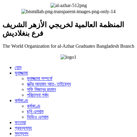
المنظمة العالمية لخريجي الأزهر الشريف
فرع بنغلاديش
The World Organization for al-Azhar Graduates Bangladesh Branch
হোম
মুনাজ্জামা
মুনাজ্জামা সম্পর্কে
ডক্টর আহমাদ আত- তাইয়্যেব
সুফি মিজানুর রহমান
পরিচালনা পর্ষদ
কর্মকাণ্ড
কর্মকাণ্ড
ছবি এলবাম
ভিডিও এলবাম
ফতোয়া
প্রবন্ধসমূহ
সদস্যপদ