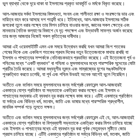
ভুল ব্যাখ্যা থেকে দূরে থাকা যা ইসলামের প্রকৃত ভাবমূর্তি ও মর্মকে বিকৃত করেছে।
আল-আজহার সর্বদা ইসলামের বিশুদ্ধতা, সংযম এবং শালীনতা রক্ষা ও সংরক্ষণের ভার এবং
দায়িত্ব বহন করে আসছে দশ শতাব্দী ধরে। ইতিমধ্যে, আল-আজহার ইসলামের সঠিক
রূপরেখা তুলে ধরার লক্ষ্যে তার মিশন চালিয়ে যাওয়ার জন্য, জ্ঞানের সকল ক্ষেত্রে এবং
মানবতার নৈতিক কল্যাণের বিকাশে যে দৃঢ় পদক্ষেপ এবং উদ্ভাবনী সাফল্য অর্জন করেছে
তার জন্য আজহার নিজেই সকল কৃতিত্বের দাবীদার।
আমরা এই ওয়েবসাইটটি এমন এক সময়ে উদ্বোধন করছি যখন আমরা বিংশ শতকের
শেষের দিকে এবং একবিংশ শতকের প্রথম দিকের নতুন উত্তেজনাকে মাথায় রাখছি যা
ইসলাম ও পাশ্চাত্যের সম্পর্ককে নেতিবাচকভাবে প্রভাবিত করেছে। এই উত্তেজনা পূর্ব ও
পশ্চিমের মধ্যে “একটি ব্যবধান” বা পশ্চিমা ও মুসলমানদের মধ্যে পারস্পরিক সন্দেহের মোটা
প্রাচীর তৈরি করেছে। আমরা মধ্যযুগীয় দ্বন্দ্ব এবং সাম্রাজ্যের যুগের সঙ্কটগুলিকে
পুনরুত্থিত করতে চলেছি, যা পূর্ব এবং পশ্চিম উভয়ই অনেক আগেই ভুলে গিয়েছিল।
অতীতে এবং বর্তমান সময়ে মুসলমানদের জন্য সর্বশ্রেষ্ঠ রেফারেন্স আল-আজহারই
একমাত্র যোগ্য প্রতিষ্ঠান যা সভ্যতাকে একত্রিত করার লক্ষ্যে এবং ইসলাম ও
পাশ্চাত্যের মধ্যকার এই ব্যবধান দূর করার লক্ষ্যে কাজ করে। এটিই একমাত্র প্রতিষ্ঠান
যা সর্বত্র এবং বিভিন্ন ধর্ম, মতবাদ, জাতি এবং ভাষার মধ্যে পারস্পরিক শ্রদ্ধাশীল,
মানবিক সম্পর্ক গড়ে তুলতে সক্ষম।
অতীতে এবং বর্তমান সময়ে মুসলমানদের জন্য সর্বশ্রেষ্ঠ রেফারেন্স এই যে, আল-আজহারই
একমাত্র যোগ্য প্রতিষ্ঠান যা বিশ্বব্যাপী সভ্যতাকে একত্রিত করার মিশন চালিয়ে যাচ্ছে
এবং ইসলাম ও পাশ্চাত্যের মধ্যে এই ব্যবধান দূর করা পূর্বক সেতুবন্ধন সৃষ্টিতে জোর
প্রয়াস চালিয়ে যাচ্ছে। এটিই একমাত্র প্রতিষ্ঠান যা সর্বত্র বিভিন্ন ধর্ম, মতবাদ, জাতি