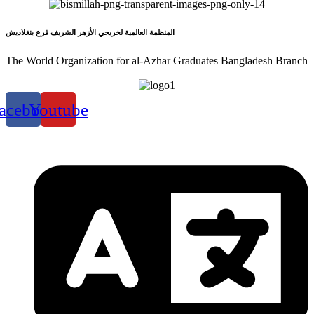
المنظمة العالمية لخريجي الأزهر الشريف فرع بنغلاديش
The World Organization for al-Azhar Graduates Bangladesh Branch
acebook
Youtube