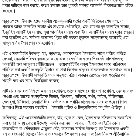
করার দায়িত্ব বহন করছে, কারণ ইসলাম তার পূর্ববর্তী সমস্ত আসমানী কিতাবগুলোকে রহিত
করেছে।
প্রকৃতপক্ষে, ইসলাম হচ্ছে স্বর্গীয় একেশ্বরবাদী ধর্মের একটি সিরিজের শেষ ধাপ, যা
প্রথমে আদম আলাহিস সালাম এঁর মাধ্যমে পৌঁছেছিল, এবং তারপর নূহ আলাহিস সালাম,
ইব্রাহিম আলাইহিস সালাম, মূসা আলাহিস সালাম এবং ঈসা আলাইহিস সালাম দ্বারা প্রেরণ
করা হয়েছিল এবং সর্বশেষ আমাদের প্রিয় নবী হযরত মুহাম্মদ সাল্লাল্লাহু আলাইহি ওয়া
সাল্লাম এঁর উপর প্রেরিত হয়েছিল।
এই ওয়েবসাইটের উদ্দেশ্য হল, প্রথমত, লোকেদেরকে ইসলামের সাথে পরিচয় করিয়ে
দেওয়া, যেমনটি পবিত্র কুরআনে আছে এবং যেমনটি আমাদের প্রিয়নবী সাল্লাল্লাহু
আলাইহি ওয়া সাল্লাম পৌঁছিয়েছেন। ওয়েবসাইটটির লক্ষ্য ইসলামের সাথে পাঠকদের
পরিচিত করা একটি সংস্কৃতি হিসাবে যা সারা বিশ্বের মানুষের বাস্তবতাকে সম্বোধন করে।
প্রকৃতপক্ষে, ইসলামী সংস্কৃতি মানব সভ্যতা গঠনে অবদান রেখেছে এবং শতাব্দীর পর
শতাব্দী ধরে এর সাথে মিথস্ক্রিয়া করেছে।
এটি মানব সভ্যতা নির্মাণে অবদান রেখেছিল, তাদের সাথে যোগাযোগ করেছিল, দেওয়া এবং
নেওয়া এবং তাদের সংস্কৃতিকে বিজ্ঞান, শিল্পকলা, সাহিত্য, দর্শন, আইন, নীতিশাস্ত্র,
খেলাধুলা, চিকিৎসা, জ্যোতির্বিদ্যা, সঙ্গীত এবং প্রাচীনকালের অন্যান্য সম্পদের বিশাল
উপশাখা দিয়ে সরবরাহ করেছিল। ইসলামী পন্ডিত ও চিন্তাবিদদের আধুনিক ঐতিহ্য।
অধিকন্তু, এই ওয়েবসাইটটির লক্ষ্য, যাই হোক না কেন, ইসলামকে সঠিকভাবে সংজ্ঞায়িত
করা ছাড়া অন্য কোনো উদ্দেশ্য অর্জন করা নয়। আবার, এই ওয়েবসাইটের কোন
রাজনৈতিক বা ধর্মপ্রচারক এজেন্ডা নেই; আমাদের সর্বোচ্চ উদ্দেশ্য হল ইসলামকে একটি
ধর্ম ও সংস্কৃতি হিসেবে বিশুদ্ধ ও সৎভাবে উপস্থাপন করা এবং বৈজ্ঞানিক ও ঐতিহাসিক