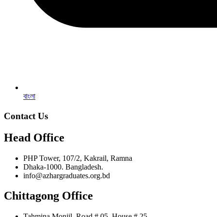
বাংলা
Contact Us
Head Office
PHP Tower, 107/2, Kakrail, Ramna
Dhaka-1000. Bangladesh.
info@azhargraduates.org.bd
Chittagong Office
Tahmina Monjil, Road # 05, House # 25