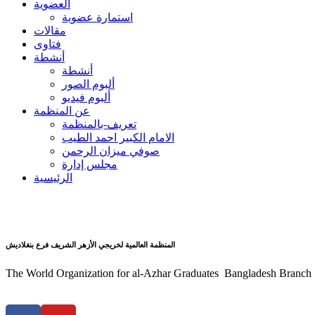
العضوية
استمارة عضوية
مقالات
فتاوى
أنشطة
أنشطة
ألبوم الصور
ألبوم فيديو
عن المنظمة
تعريف-بالمنظمة
الامام الكبير احمد الطيب
صوفي ميزان الرحمن
مجلس إدارة
الرئيسية
المنظمة العالمية لخريجي الأزهر الشريف فرع بنغلاديش
The World Organization for al-Azhar Graduates Bangladesh Branch