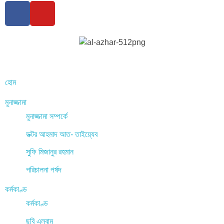
হোম
মুনাজ্জামা
মুনাজ্জামা সম্পর্কে
ডক্টর আহমাদ আত- তাইয়্যেব
সুফি মিজানুর রহমান
পরিচালনা পর্ষদ
কর্মকাণ্ড
কর্মকাণ্ড
ছবি এলবাম