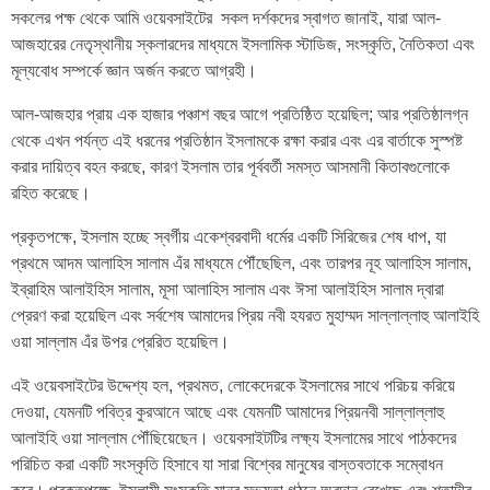
সকলের পক্ষ থেকে আমি ওয়েবসাইটের সকল দর্শকদের স্বাগত জানাই, যারা আল-
আজহারের নেতৃস্থানীয় স্কলারদের মাধ্যমে ইসলামিক স্টাডিজ, সংস্কৃতি, নৈতিকতা এবং
মূল্যবোধ সম্পর্কে জ্ঞান অর্জন করতে আগ্রহী।
আল-আজহার প্রায় এক হাজার পঞ্চাশ বছর আগে প্রতিষ্ঠিত হয়েছিল; আর প্রতিষ্ঠালগ্ন
থেকে এখন পর্যন্ত এই ধরনের প্রতিষ্ঠান ইসলামকে রক্ষা করার এবং এর বার্তাকে সুস্পষ্ট
করার দায়িত্ব বহন করছে, কারণ ইসলাম তার পূর্ববর্তী সমস্ত আসমানী কিতাবগুলোকে
রহিত করেছে।
প্রকৃতপক্ষে, ইসলাম হচ্ছে স্বর্গীয় একেশ্বরবাদী ধর্মের একটি সিরিজের শেষ ধাপ, যা
প্রথমে আদম আলাহিস সালাম এঁর মাধ্যমে পৌঁছেছিল, এবং তারপর নূহ আলাহিস সালাম,
ইব্রাহিম আলাইহিস সালাম, মূসা আলাহিস সালাম এবং ঈসা আলাইহিস সালাম দ্বারা
প্রেরণ করা হয়েছিল এবং সর্বশেষ আমাদের প্রিয় নবী হযরত মুহাম্মদ সাল্লাল্লাহু আলাইহি
ওয়া সাল্লাম এঁর উপর প্রেরিত হয়েছিল।
এই ওয়েবসাইটের উদ্দেশ্য হল, প্রথমত, লোকেদেরকে ইসলামের সাথে পরিচয় করিয়ে
দেওয়া, যেমনটি পবিত্র কুরআনে আছে এবং যেমনটি আমাদের প্রিয়নবী সাল্লাল্লাহু
আলাইহি ওয়া সাল্লাম পৌঁছিয়েছেন। ওয়েবসাইটটির লক্ষ্য ইসলামের সাথে পাঠকদের
পরিচিত করা একটি সংস্কৃতি হিসাবে যা সারা বিশ্বের মানুষের বাস্তবতাকে সম্বোধন