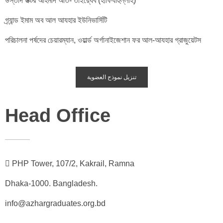
উস্তাদ ডক্টর আহমাদ আত- তাইয়্যেব (হাফিযাহুল্লাহ)
গ্র্যান্ড ইমাম অব আল আযহার ইউনিভার্সিটি
পরিচালনা পর্ষদের চেয়ারম্যান, ওয়ার্ল্ড অর্গানাইজেশান ফর আল-আযহার গ্রাজুয়েটস
تنزيل نموذج العضوية
Head Office
PHP Tower, 107/2, Kakrail, Ramna
Dhaka-1000. Bangladesh.
info@azhargraduates.org.bd