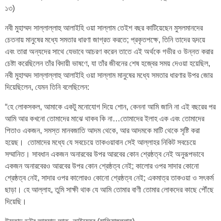
১৩)
নবী মুহাম্মদ সাল্লাল্লাহু আলাইহি ওয়া সাল্লাম তেইশ বছর কাটিয়েছেন মুসলমানদের
চেতনায় মানুষের মধ্যে সমতার ধারণা জাগ্রত করতে; প্রকৃতপক্ষে, তিনি তাদের হৃদয়ে
এবং তারা অন্যদের সাথে যেভাবে আচরণ করেন তাতে এই অর্থকে গভীর ও উন্নত করার
চেষ্টা করেছিলেন তাঁর বিদায়ী ভাষণে, যা তাঁর জীবনের শেষ হজ্বের সময় দেওয়া হয়েছিল,
নবী মুহাম্মদ সাল্লাল্লাহু আলাইহি ওয়া সাল্লাম মানুষের মধ্যে সমতার ধারণার উপর জোর
দিয়েছিলেন, যেমন তিনি বলেছিলেন:
“হে লোকসকল, আমাকে একটু মনোযোগ দিয়ে শোন, কেননা আমি জানি না এই বছরের পর
আমি আর কখনো তোমাদের মাঝে থাকব কি না…তোমাদের ইলাহ এক এবং তোমাদের
পিতাও একজন, সমস্ত মানবজাতি আদম থেকে, আর আদমকে মাটি থেকে সৃষ্টি করা
হয়েছ। তোমাদের মধ্যে যে সবচেয়ে তাকওয়াবান সেই আল্লাহর নিকিট সবচেয়ে
সম্মানিত। সাবধান একজন অনারবের উপর আরবের কোন শ্রেষ্ঠত্ব নেই অনুরূপভাবে
একজন অনারবেরও আরবের উপর কোন শ্রেষ্ঠত্ব নেই; কালোর ওপর সাদার কোনো
শ্রেষ্ঠত্ব নেই, সাদার ওপর কালোরও কোনো শ্রেষ্ঠত্ব নেই; একমাত্র তাকওয়া ও সৎকর্ম
ছাড়া। হে আল্লাহ, তুমি সাক্ষী থাক যে আমি তোমার বাণী তোমার লোকদের কাছে পৌঁছে
দিয়েছি।