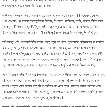
করে। প্রকৃতপক্ষে, ইসলামী সংস্কৃতি মানব সভ্যতা গঠনে অবদান রেখেছে এবং শতাব্দীর
পর শতাব্দী ধরে এর সাথে মিথস্ক্রিয়া করেছে।
এটি মানব সভ্যতা নির্মাণে অবদান রেখেছিল, তাদের সাথে যোগাযোগ করেছিল, দেওয়া
এবং নেওয়া এবং তাদের সংস্কৃতিকে বিজ্ঞান, শিল্পকলা, সাহিত্য, দর্শন, আইন, নীতিশাস্ত্র,
খেলাধুলা, চিকিৎসা, জ্যোতির্বিদ্যা, সঙ্গীত এবং প্রাচীনকালের অন্যান্য সম্পদের বিশাল
উপশাখা দিয়ে সরবরাহ করেছিল। ইসলামী পন্ডিত ও চিন্তাবিদদের আধুনিক ঐতিহ্য।
অধিকন্তু, এই ওয়েবসাইটটির লক্ষ্য, যাই হোক না কেন, ইসলামকে সঠিকভাবে সংজ্ঞায়িত
করা ছাড়া অন্য কোনো উদ্দেশ্য অর্জন করা নয়। আবার, এই ওয়েবসাইটের কোন
রাজনৈতিক বা ধর্মপ্রচারক এজেন্ডা নেই; আমাদের সর্বোচ্চ উদ্দেশ্য হল ইসলামকে একটি
ধর্ম ও সংস্কৃতি হিসেবে বিশুদ্ধ ও সৎভাবে উপস্থাপন করা এবং বৈজ্ঞানিক ও ঐতিহাসিক
ভুল ব্যাখ্যা থেকে দূরে থাকা যা ইসলামের প্রকৃত ভাবমূর্তি ও মর্মকে বিকৃত করেছে।
আল-আজহার সর্বদা ইসলামের বিশুদ্ধতা, সংযম এবং শালীনতা রক্ষা ও সংরক্ষণের ভার এবং
দায়িত্ব বহন করে আসছে দশ শতাব্দী ধরে। ইতিমধ্যে, আল-আজহার ইসলামের সঠিক
রূপরেখা তুলে ধরার লক্ষ্যে তার মিশন চালিয়ে যাওয়ার জন্য, জ্ঞানের সকল ক্ষেত্রে এবং
মানবতার নৈতিক কল্যাণের বিকাশে যে দৃঢ় পদক্ষেপ এবং উদ্ভাবনী সাফল্য অর্জন করেছে
তার জন্য আজহার নিজেই সকল কৃতিত্বের দাবীদার।