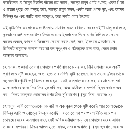
করেছিলেন যে “মানুষ চিরুনির দাঁতের মত সমান”, সমস্ত মানুষ একই বংশের, একই পিতা
ও মাতার পুত্র এবং কন্যা; তাই, সমস্ত মানুষ সমান, একই আত্মা থেকে সৃষ্ট, এবং তাদের
বিভিন্ন রঙ এবং জাতি থাকা সত্ত্বেও, তারা সবাই একই উৎসের।
এই দৃষ্টিভঙ্গির আলোকে এবং ইসলামে মানবিক সমতার বিষয়ে, ওয়েবসাইটটি চালু করা হচ্ছে
কুরআনের এই সত্যের উপর নির্ভর করে যে ইসলামে জাতি বা বর্ণের ভিত্তিতে কোনো
ধরনের বৈষম্য, বর্ণবাদ বা বিভেদের কোনো স্থান নেই; তবে, ইসলামে একমাত্র যে
জিনিসটি মানুষকে আলাদা করে তা হল সুশৃঙ্খল ও গঠনমূলক ভাল কাজ, যেমন মহান
আল্লাহ বলেছেনঃ
হে মানবসম্প্রদায়! তোমরা তোমাদের প্রতিপালককে ভয় কর, যিনি তোমাদেরকে একটি
প্রাণ হতে সৃষ্টি করেছেন, ও তা হতে তার সঙ্গিনী সৃষ্টি করেছেন, যিনি তাদের দু’জন থেকে
বহু নরনারী (পৃথিবীতে) বিস্তার করেছেন। সেই আল্লাহকে ভয় কর, যার নামে তোমরা
একে অপরের কাছে নিজ নিজ হক দাবী কর, এবং আত্মীয়তার সম্পর্ক ছিন্ন করাকে ভয়
কর। নিশ্চয় আল্লাহ তোমাদের উপর তীক্ষ্ম দৃষ্টি রাখেন। (সুরা নিসা, আয়াতঃ ১)
হে মানুষ, আমি তোমাদেরকে এক নারী ও এক পুরুষ থেকে সৃষ্টি করেছি আর তোমাদেরকে
বিভিন্ন জাতি ও গোত্রে বিভক্ত করেছি। যাতে তোমরা পরস্পর পরিচিত হতে পার।
তোমাদের মধ্যে আল্লাহর কাছে সেই অধিক মর্যাদাসম্পন্ন যে তোমাদের মধ্যে অধিক
তাকওয়া সম্পন্ন। নিশ্চয় আল্লাহ তো সর্বজ্ঞ, সম্যক অবহিত। (সুরা হুজরাত, আয়াতঃ