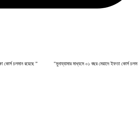
কোর্স চলমান রয়েছে ” "মুনায্যামার মাধ্যমে ০১ বছর মেয়াদে ইফতা কোর্স চলমান রয়ে