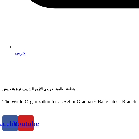
عربى
المنظمة العالمية لخريجي الأزهر الشريف فرع بنغلاديش
The World Organization for al-Azhar Graduates Bangladesh Branch
acebook
Youtube