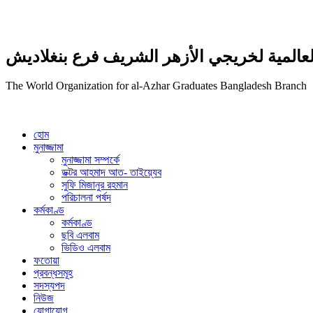
عالمية لخريجي الأزهر الشريف فرع بنغلاديش
The World Organization for al-Azhar Graduates Bangladesh Branch
হোম
মুনাজ্জামা
মুনাজ্জামা সম্পর্কে
ডক্টর আহমাদ আত- তাইয়্যেব
সুফি মিজানুর রহমান
পরিচালনা পর্ষদ
কর্মকাণ্ড
কর্মকাণ্ড
ছবি এলবাম
ভিডিও এলবাম
ফতোয়া
প্রবন্ধসমূহ
সদস্যপদ
নিউজ
যোগাযোগ