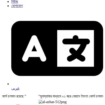
নিউজ
যোগাযোগ
عربى
িক্ষা কোর্স চলমান রয়েছে ” "মুনায্যামার মাধ্যমে ০১ বছর মেয়াদে ইফতা কোর্স চলমা