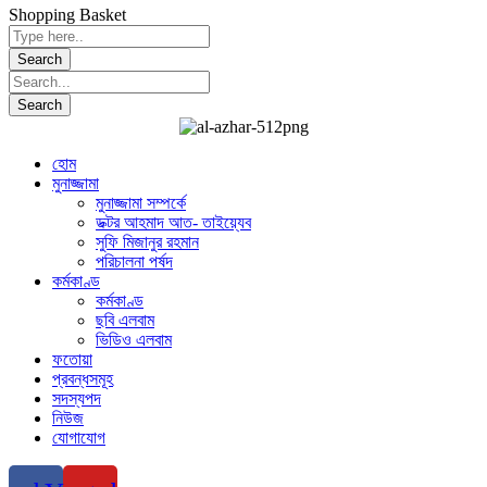
Shopping Basket
হোম
মুনাজ্জামা
মুনাজ্জামা সম্পর্কে
ডক্টর আহমাদ আত- তাইয়্যেব
সুফি মিজানুর রহমান
পরিচালনা পর্ষদ
কর্মকাণ্ড
কর্মকাণ্ড
ছবি এলবাম
ভিডিও এলবাম
ফতোয়া
প্রবন্ধসমূহ
সদস্যপদ
নিউজ
যোগাযোগ