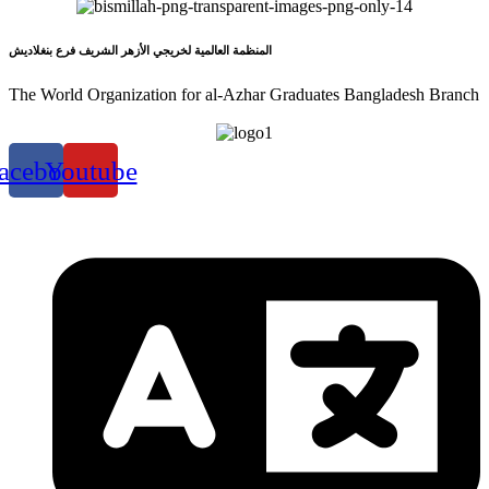
المنظمة العالمية لخريجي الأزهر الشريف فرع بنغلاديش
The World Organization for al-Azhar Graduates Bangladesh Branch
acebook
Youtube