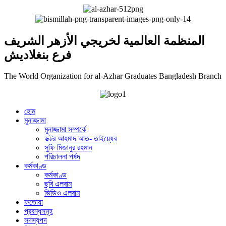
المنظمة العالمية لخريجي الأزهر الشريف
فرع بنغلاديش
The World Organization for al-Azhar Graduates Bangladesh Branch
হোম
মুনাজ্জামা
মুনাজ্জামা সম্পর্কে
ডক্টর আহমাদ আত- তাইয়্যেব
সুফি মিজানুর রহমান
পরিচালনা পর্ষদ
কর্মকাণ্ড
কর্মকাণ্ড
ছবি এলবাম
ভিডিও এলবাম
ফতোয়া
প্রবন্ধসমূহ
সদস্যপদ