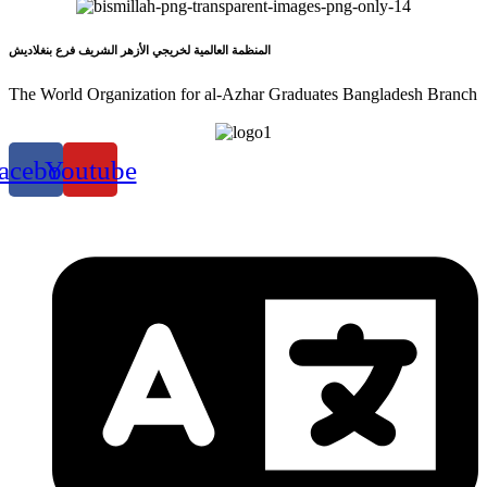
المنظمة العالمية لخريجي الأزهر الشريف فرع بنغلاديش
The World Organization for al-Azhar Graduates Bangladesh Branch
acebook
Youtube