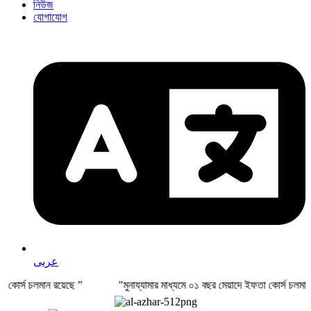
নিউজ
যোগাযোগ
عربى
শিক্ষা কোর্স চলমান রয়েছে ” "মুনায্যামার মাধ্যমে ০১ বছর মেয়াদে ইফতা কোর্স চলম