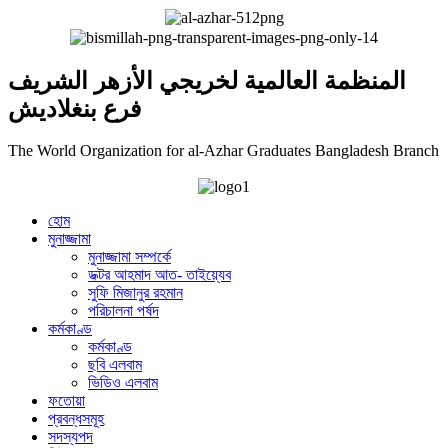
المنظمة العالمية لخريجي الأزهر الشريف
فرع بنغلاديش
The World Organization for al-Azhar Graduates Bangladesh Branch
হোম
মুনাজ্জামা
মুনাজ্জামা সম্পর্কে
ডক্টর আহমাদ আত- তাইয়্যেব
সুফি মিজানুর রহমান
পরিচালনা পর্ষদ
কর্মকাণ্ড
কর্মকাণ্ড
ছবি এলবাম
ভিডিও এলবাম
ফতোয়া
প্রবন্ধসমূহ
সদস্যপদ