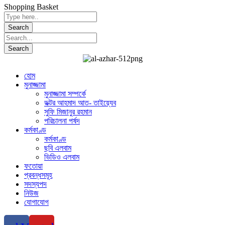
Shopping Basket
হোম
মুনাজ্জামা
মুনাজ্জামা সম্পর্কে
ডক্টর আহমাদ আত- তাইয়্যেব
সুফি মিজানুর রহমান
পরিচালনা পর্ষদ
কর্মকাণ্ড
কর্মকাণ্ড
ছবি এলবাম
ভিডিও এলবাম
ফতোয়া
প্রবন্ধসমূহ
সদস্যপদ
নিউজ
যোগাযোগ