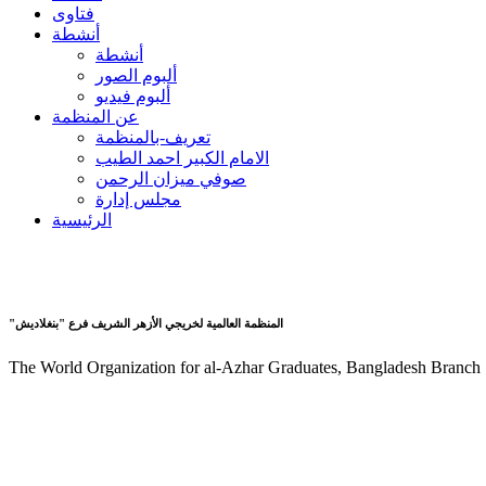
فتاوى
أنشطة
أنشطة
ألبوم الصور
ألبوم فيديو
عن المنظمة
تعريف-بالمنظمة
الامام الكبير احمد الطيب
صوفي ميزان الرحمن
مجلس إدارة
الرئيسية
"المنظمة العالمية لخريجي الأزهر الشريف فرع "بنغلاديش
The World Organization for al-Azhar Graduates, Bangladesh Branch