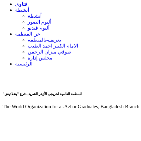
فتاوى
أنشطة
أنشطة
ألبوم الصور
ألبوم فيديو
عن المنظمة
تعريف-بالمنظمة
الامام الكبير احمد الطيب
صوفي ميزان الرحمن
مجلس إدارة
الرئيسية
"المنظمة العالمية لخريجي الأزهر الشريف فرع "بنغلاديش
The World Organization for al-Azhar Graduates, Bangladesh Branch