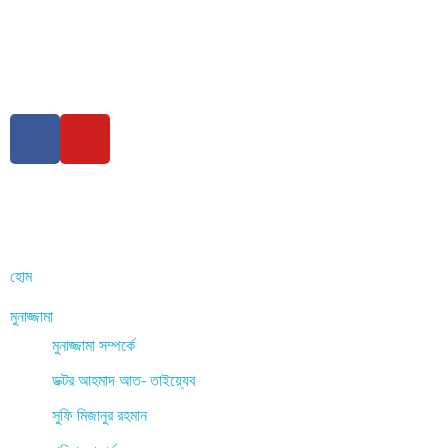
হোম
মুনাজ্জামা
মুনাজ্জামা সম্পর্কে
ডক্টর আহমাদ আত- তাইয়্যেব
সুফি মিজানুর রহমান