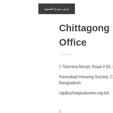
تنزيل نموذج العضوية
Chittagong
Office
Tahmina Monjil, Road # 05,
Nasirabad Housing Society, C
Bangladesh
ctg@azhargraduates.org.bd