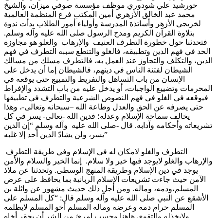
خورشيد علي شودوري موظف مؤسسة صوفي ميزان، والشيخ
محمد عبد الخالق الأزهري أمين المكتب فرع المنظمة العالمية
لخريجي الأزهر وأساتذة المدرسة وأولياء أمور الطلاب بدأت ندوة
بتلاوة القرآن الكريم ومدح الرسول صلى الله عليه وآله وسلم.
فتحدثنا حول خطورة التطرف العنيف والإرهاب والغلو هو مجاوزة
الحد في فهم الدين وتطبيقه، فالغلو والتنطع سببه التطرف في فهم
الدين، والتكلف والتجاوز عند العمل به، فالتطرف مسلك من مسالك
الشيطان لفتنة الناس في دينهم، فالشيطان إما أن يدخل على
الإنسان من باب التساهل والتفريط والتمييع حتى يوقعه في
المحرمات وتضييع الواجبات، أو يدخل عليه من باب التشدد والإفراط
فيوقعه في الغلو في فهم النصوص الشرعية والتطرف في تطبيقها
حتى يصرفه عن الحق والعدل وطاعة الله –سبحانه وتعالى-، وهذا
يخالف سماحة الإسلام وعدله؛ فدين الله -تعالى- يسر في كل
تشريعاته وأحكامه وآدابه. قال -صلى الله عليه وآله وسلم “إن الدين
يسر، ولن يشادّ الدين أحد إلا غلبه”
التطرف والغلو لامكان له في الإسلام وفي طريقة التطرف
والإرهاب والغلو لايوجد فيها خير ولا سلام. إنما الخير والسلام والأمن
يوجد في دين الإسلام وطريقة المنهج الوسطى. وتحدثنا عن ملاذ
الآمن حيث جاءت تشريعات الإسلام الربانية بما يحافظ على عرض
المسلم،ودمه، وماله. ومن أجل ذلك حديث مشهور عن واثلة بن
الأشقع عن النبي صلى الله عليه وآله وسلم قال: “كل المسلم على
المسلم حرام دمه وعرضه وماله المسلم أخو المسلم لايظلمه
ولايخذله والتقوى هاهنا وحسب إمرئ من الشر أن يحقر أخاه