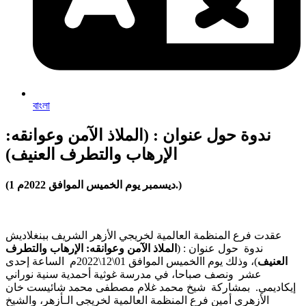
বাংলা
ندوة حول عنوان : (الملاذ الآمن وعوانقه:
الإرهاب والتطرف العنيف)
(1 ديسمبر يوم الخميس الموافق 2022م.)
عقدت فرع المنظمة العالمية لخريجي الأزهر الشريف ببنغلاديش
ندوة حول عنوان : (
الملاذ الآمن وعوانقه: الإرهاب والتطرف
العنيف
)، وذلك يوم االخميس الموافق 01\12\2022م الساعة إحدى
عشر ونصف صباحا، في مدرسة غوثية أحمدية سنية نوراني
إيكاديمي. بمشاركة شيخ محمد غلام مصطفى محمد شائيست خان
الأزهري أمين فرع المنظمة العالمية لخريجي الـأزهر، والشيخ