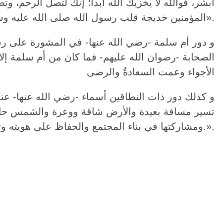
أبشر، فوالله لا يخزيك الله أبدا؛ إنك لتصل الرحم، 
المؤمنين خديجة قلب رسول الله صلى الله عليه وسلم، كل هذا يعد بمثابة دعم نفسي من السيدة خديجه للنبي صلى الله عليه وسلم».
و دور أم سلمة -رضي الله عنها- في المشورة على رسو
الصحابة -رضوان الله عليهم- فما كان من أم سلمة إلا
الأجواء وعمت السعادةُ والرضى
و كذلك دور ذات النطاقين أسماء -رضي الله عنها- عند
تسير مسافة بعيدة والأرض شاقة ووعرة والشمس حارقة
ومشاركتها في بناء المجتمع والحفاظ على هويته وتقاليده وبناء جيل من الشباب قادر على تحمل المسئولية والمشاركة الفعالة في بناء الوطن.».