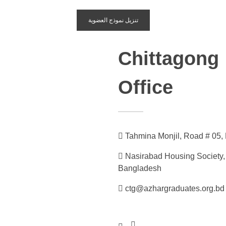
تنزيل نموذج العضوية
Chittagong
Office
Tahmina Monjil, Road # 05,
Nasirabad Housing Society,
Bangladesh
ctg@azhargraduates.org.bd