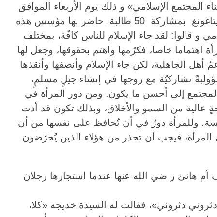
 المجتمع الإسلامي» و ذلك يوم الأربعاء الموافق
22\06\2022م في الساعة الثالثة ظهرا بمدرسة دار العلوم تحفيظ القرآن النموذجي فرع بنات رانغونيا بشيتاغونغ بمشاركة 50 طالبة. حاضر بها مؤسس هذه
 و قالوا: لقد جاء الإسلام للناس كافّة، بمختلف
مرأة اهتماما خاصا، فكرّمها واهتم بحقوقها، وجعل لها
مُ أهل الجاهلية، لكن جاء الإسلام وأنصفها وأنقذها
ليةً تشاركيّة مع زوجها في إنشاء جيلٍ مسلمٍ،
ر المجتمع إلى أحسن ما يكون. ومن دور المرأة في
جةٍ عالية من السمو والأخلاق، وبذلك تكون قد أدت
دارسة. وللمرأة دورٌ في أن تُحافظ على نفسها من أن
ى المرأة، فيجب أن تحذر من هؤلاء الذين يُحرّضون
و أوضحوا أن هناك دور كثيرة فى عهد النبي تؤكد تقديره للمرأة ومكانتها ودورها في بناء المجتمع، منها موقف أم هانئ ر ضي الله عنها عندما استجارها رجلان
روني دثروني»، فقالت له السيدة خديجه «كلا،