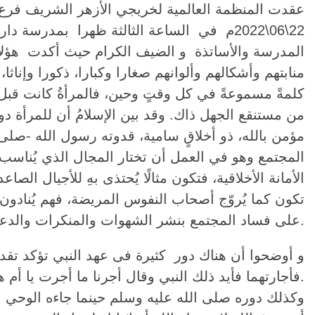
عقدت المنظمة العالمية لخريجي الأزهر الشريف فرع ب
المدرسة والأساتذة و الضيف الكرام حيث أكدت هؤلاء ع
منابتهم وأشكالهم وألوانهم صغارا وكبارا، ذكورا وإناثا،
كلمةً مسموعةً في كل وقتٍ وحين، فالمرأةُ كانت قبل الإ
من مستنقع الجهل ذاك. وقد بين الإسلامُ أن للمرأة دو
مؤمن بالله، ذو أخلاقٍ سامية، قدوته رسول الله -صلى 
المجتمع وهو في العمل أن تختار المجال الذي يُناسب م
الأمانة الأخلاقية، فتكون مثالًا يُحتذى بهِ للأجيال 
تكون كما يُروّج أصحاب النفوس المريضة، فهم يُنادون 
على فساد المجتمع بنشر الشهوات والمنكرات والدعوة إليها.
فأجارتهما فأيد ذلك النبي وقال أجرنا ما أجرت يا أم هانئ وأمنا من أمنت.
وكذلك دوره صلى الله عليه وسلم حينما جاءه الوحي 