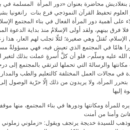
نغلاديش محاضرة بعنوان «دور المرأة المسلمة في بناء
لى أهمية دور المرأة الفعال في بناء المجتمع الإسلامي
 فلا فرق بينهم، ولقد أولى الإسلامُ منذ بداية الدعوة ال
سلام، تُقتلُ وهي صغيرة؛ لئلّا تجلب لهم العار، هذا زع
را هامّا في المجتمع الذي تعيش فيه، فهي مسؤولةٌ مسؤو
الله عليه وسلّم-، فلو أن كلَّ أُسرةٍ عملت بذلك لتغي
كانتها والرسالةَ التي تحملها لترتقي بالمجتمع إلى در
الصاعدة في مجالات العمل المختلفة كالتعليم والطب والم
بتحرر المرأة، ولا يريدون من ذلك إلّا حرّية الوصول إل
وذهب للسيدة خديجة يرتجف ويقول: «زملوني زملوني دث