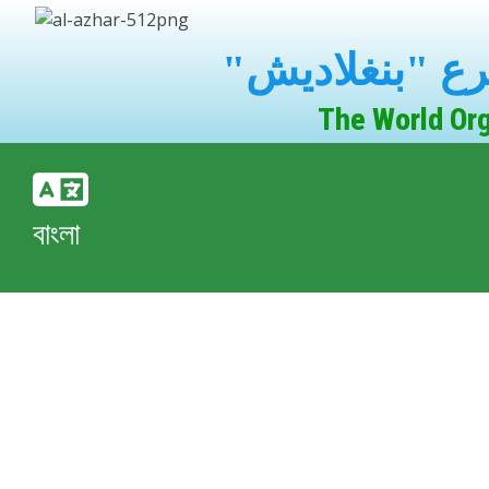
"ع "بنغلاديش
The World Org
বাংলা