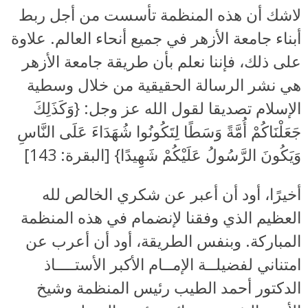
لاشك أن هذه المنظمة تأسست من أجل ربط
أبناء جامعة الأزهر في جميع أنحاء العالم. علاوة
على ذلك، فإننا نعلم بأن طريقة جامعة الأزهر
هي نشر الرسالة الحقيقية من خلال وسطية
الإسلام تصديقا لقول الله عز وجل: {وَكَذَلِكَ
جَعَلْنَاكُمْ أُمَّةً وَسَطًا لِتَكُونُوا شُهَدَاءَ عَلَى النَّاسِ
وَيَكُونَ الرَّسُولُ عَلَيْكُمْ شَهِيدًا} [البقرة: 143]
أخيرًا، أود أن أعبر عن شكري الخالص لله
العظيم الذي وفقنا لإنضمام في هذه المنظمة
المباركة. وبنفس الطريقة، أود أن أعرب عن
امتناني لفضيلــة الإمــام الأكبر الأستــــاذ
الدكتور أحمد الطيب رئيس المنظمة وشيخ